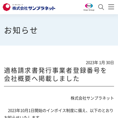
サンプラネットとは
お知らせ
サービス
サンプラネットとは トップ
お知らせ
トップメッセージ
サービス トップ
2023年 1月 30日
採用情報
会社概要
医薬品分析
適格請求書発行事業者登録番号を
会社概要へ掲載しました
沿革
研究・製造関連商品
採用情報
English
事業紹介
学会・研究会運営
採用責任者からのメッセージ
お問い合わせ
株式会社サンプラネット
よくあるご質問
組織図
プロモーション支援
求める人財像
2023年10月1日開始のインボイス制度に備え、以下のとおり
お知らせいたします。