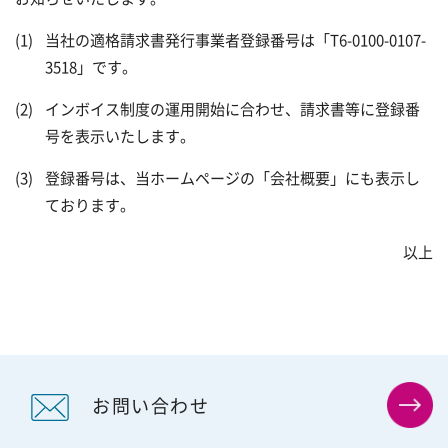
事業所案内
健康関連商品
hhc
理念の実現に向けた取り組み
当社の適格請求書発行事業者登録番号は「T6-0100-0107-
3518」です。
サンプラネット健康宣言
会社を知る
インボイス制度の運用開始に合わせ、請求書等に登録番
CSR
仕事を知る
号を表示いたします。
登録番号は、当ホームページの「会社概要」にも表示し
想いをカタチに (コラム)
数字で知る
ております。
人を知る(新卒)
以上
人を知る(キャリア)
若手社員座談会
お問い合わせ
中堅社員座談会