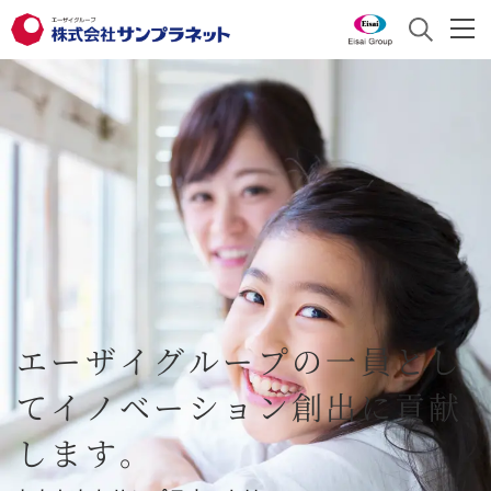
サンプラネットとは
サービス
サンプラネットとは トップ
お知らせ
トップメッセージ
サービス トップ
採用情報
会社概要
医薬品分析
沿革
研究・製造関連商品
採用情報
English
エーザイグループの一員とし
事業紹介
学会・研究会運営
採用責任者からのメッセージ
お問い合わせ
て
イノベーション創出に貢献
よくあるご質問
します。
組織図
プロモーション支援
求める人財像