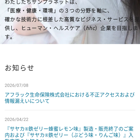
わたしたちサンプラネットは、
事業所案内
健康関連商品
hhc
理念の実現に向けた取り組み
「医療・健康・環境」の３つの分野を軸に、
確かな技術力に根差した高質なビジネス・サービスを提
サンプラネット健康宣言
会社を知る
供し、
ヒューマン・ヘルスケア（
hhc
）企業を目指しま
す。
CSR
仕事を知る
想いをカタチに (コラム)
数字で知る
お知らせ
人を知る(新卒)
2026/07/08
人を知る(キャリア)
アフラック生命保険株式会社における不正アクセスおよび
情報漏えいについて
若手社員座談会
2026/04/22
中堅社員座談会
『サヤカ®鉄ゼリー蜂蜜レモン味』製造・販売終了のご案
内および『サヤカ®鉄ゼリー（ぶどう味・りんご味）』入