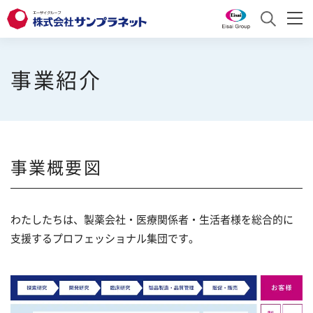
サンプラネットとは
事業紹介
サービス
サンプラネットとは トップ
お知らせ
トップメッセージ
サービス トップ
事業概要図
採用情報
会社概要
医薬品分析
沿革
研究・製造関連商品
採用情報
わたしたちは、製薬会社・医療関係者・生活者様を総合的に
English
支援するプロフェッショナル集団です。
事業紹介
学会・研究会運営
採用責任者からのメッセージ
お問い合わせ
よくあるご質問
組織図
プロモーション支援
求める人財像