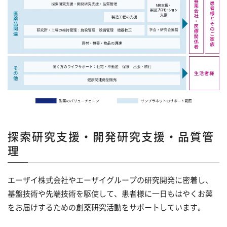
事業所案内
健康関連商品
hhc
理念の実現に向けた取り組み
サンプラネット健康宣言
会社を知る
CSR
仕事を知る
想いをカタチに (コラム)
数字で知る
人を知る(新卒)
探索研究支援・開発研究支援・品質管
理
人を知る(キャリア)
若手社員座談会
エーザイ株式会社やエーザイグループの研究開発に密着し、
基盤技術や先端技術を駆使して、患者様に一日もはやくお薬
中堅社員座談会
をお届けするための創薬研究活動をサポートしています。