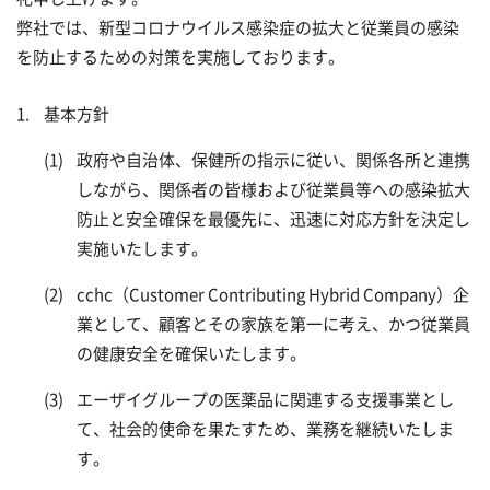
事業所案内
健康関連商品
hhc
理念の実現に向けた取り組み
弊社では、新型コロナウイルス感染症の拡大と従業員の感染
を防止するための対策を実施しております。
サンプラネット健康宣言
会社を知る
基本方針
CSR
仕事を知る
政府や自治体、保健所の指示に従い、関係各所と連携
しながら、関係者の皆様および従業員等への感染拡大
想いをカタチに (コラム)
数字で知る
防止と安全確保を最優先に、迅速に対応方針を決定し
実施いたします。
人を知る(新卒)
cchc（Customer Contributing Hybrid Company）企
人を知る(キャリア)
業として、顧客とその家族を第一に考え、かつ従業員
の健康安全を確保いたします。
若手社員座談会
エーザイグループの医薬品に関連する支援事業とし
て、社会的使命を果たすため、業務を継続いたしま
中堅社員座談会
す。