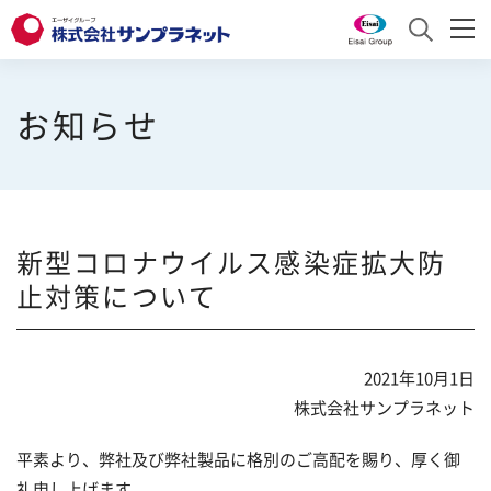
サンプラネットとは
お知らせ
サービス
サンプラネットとは トップ
お知らせ
トップメッセージ
サービス トップ
新型コロナウイルス感染症拡大防
採用情報
会社概要
医薬品分析
止対策について
沿革
研究・製造関連商品
採用情報
English
2021年10月1日
事業紹介
学会・研究会運営
採用責任者からのメッセージ
お問い合わせ
株式会社サンプラネット
よくあるご質問
組織図
プロモーション支援
求める人財像
平素より、弊社及び弊社製品に格別のご高配を賜り、厚く御
礼申し上げます。