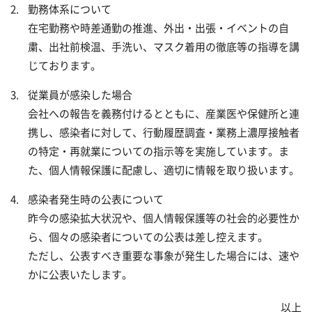
成長を支える制度
勤務体系について
在宅勤務や時差通勤の推進、外出・出張・イベントの自
ワークとライフを支える制度
粛、出社前検温、手洗い、マスク着用の徹底等の指導を講
じております。
新卒採用
従業員が感染した場合
会社への報告を義務付けるとともに、産業医や保健所と連
キャリア採用
携し、感染者に対して、行動履歴調査・業務上濃厚接触者
の特定・再就業についての指示等を実施しています。ま
た、個人情報保護に配慮し、適切に情報を取り扱います。
感染者発生時の公表について
昨今の感染拡大状況や、個人情報保護等の社会的必要性か
ら、個々の感染者についての公表は差し控えます。
ただし、公表すべき重要な事象が発生した場合には、速や
かに公表いたします。
以上