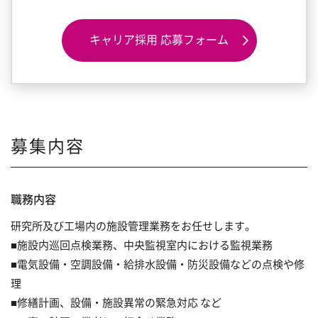
事業所案内
健康関連商品
hhc
理念の実現に向けた取り組み
キャリア採用 応募フォーム
サンプラネット健康宣言
会社を知る
CSR
仕事を知る
想いをカタチに (コラム)
数字で知る
募集内容
人を知る(新卒)
職務内容
人を知る(キャリア)
研究所及び工場内の施設管理業務をお任せします。
■施設内巡回点検業務、中央監視室内における監視業務
若手社員座談会
■電気設備・空調設備・給排水設備・防災設備などの点検や修
理
中堅社員座談会
■修繕計画、設備・施設異常の緊急対応 など