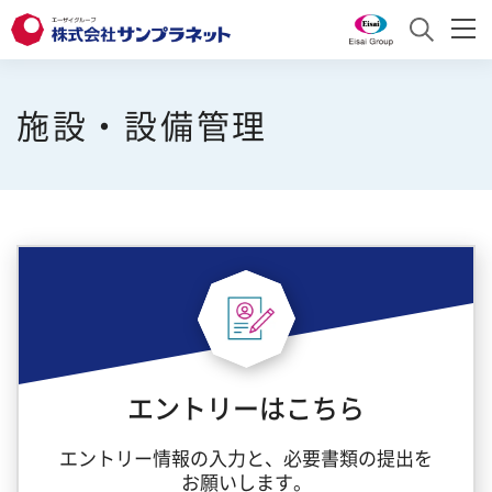
サンプラネットとは
施設・設備管理
サービス
サンプラネットとは トップ
お知らせ
トップメッセージ
サービス トップ
採用情報
会社概要
医薬品分析
沿革
研究・製造関連商品
採用情報
English
事業紹介
学会・研究会運営
採用責任者からのメッセージ
お問い合わせ
エントリーはこちら
よくあるご質問
組織図
プロモーション支援
求める人財像
エントリー情報の入力と、必要書類の提出を
お願いします。