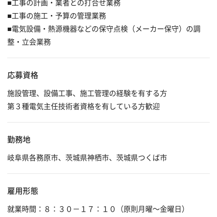
■工事の計画・業者との打合せ業務
成長を支える制度
■工事の施工・予算の管理業務
■電気設備・熱源機器などの保守点検（メーカー保守）の調
ワークとライフを支える制度
整・立会業務
新卒採用
応募資格
キャリア採用
施設管理、設備工事、施工管理の経験を有する方
第３種電気主任技術者資格を有している方歓迎
勤務地
岐阜県各務原市、茨城県神栖市、茨城県つくば市
雇用形態
就業時間：８：３０－１７：１０（原則月曜～金曜日）