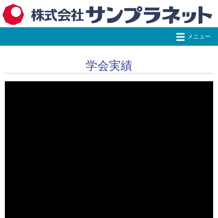
事業内容
学会実績
運営実績
医学会運営
事業部案内
学会実績
企業研究会・企業イベント運営
お問い合わせ
ご挨拶
2025年度サポート学会
市民公開講座運営
お問い合わせフォーム
2024年度サポート学会
関連リンク
2023年度サポート学会
Q & A
株式会社サンプラネット学会行動方針
2022年度サポート学会
2021年度サポート学会
2020年度サポート学会